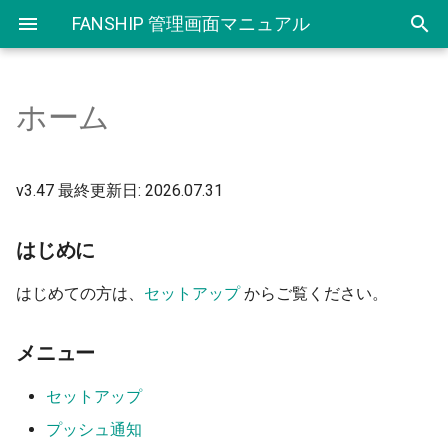
FANSHIP 管理画面マニュアル
ホーム
はじめに
セットアップ
新規作成
アプリ内メッセージについて
クーポンご利用にあたり
IDLinkご利用にあたり
セグメント登録
ユーザー情報
配信アイコン管理
SDK 及び 資料ダウンロード
改定履歴
メニュー
環境情報
配信一覧・配信詳細
新規作成
クーポン登録
ユーザー検索機能（IDLink
セグメント一覧
プッシュ通知
配信カテゴリ管理
サポート
v3.47 最終更新日: 2026.07.31
v1）
FANSHIP で登録された配信
基本情報
フォーマット一覧
配信一覧・配信詳細
クーポン一覧
連携先登録・一覧
セグメント
テスト端末登録
基本情報
はじめに
データの保存期間について
紐付きダウンロード機能
（IDLink v1）
証明書・サーバーキーの登録
繰り返し配信一覧・詳細画面
CSVダウンロード
クラウド連携ステータス一覧
テスト端末一覧(iOS)
パスワードの変更
はじめての方は、
セットアップ
からご覧ください。
ID検索機能（IDLink v1）
配信アイコン管理
差し込み配信一覧・詳細画面
利用可能店舗登録
テスト端末一覧(Android)
ページ設定
メニュー
ID検索（IDLink v0）
テスト端末登録
利用可能店舗一覧
ユーザー属性一覧
セットアップ
イベントログ確認
プッシュ通知