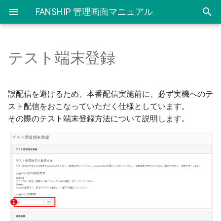
FANSHIP 管理画面マニュアル
テスト端末登録
セットアップ
新規作成
アプリ内メッセージについて
クーポンご利用にあたり
IDLinkご利用にあたり
セグメント登録
ユーザー情報
SDK 及び 資料ダウンロード
改定履歴
環境情報
配信一覧・配信詳細
新規作成
クーポン登録
ユーザー検索機能（IDLink
セグメント一覧
プッシュ通知
サポート
誤配信を避けるため、本番配信実施前に、必ず実機へのテ
v1）
スト配信をおこなっていただく仕様としています。
基本情報
フォーマット一覧
配信一覧・配信詳細
クーポン一覧
連携先登録・一覧
セグメント
基本情報
その際のテスト端末登録方法について説明します。
紐付きダウンロード機能
（IDLink v1）
証明書・サーバーキーの登録
繰り返し配信一覧・詳細画面
CSVダウンロード
クラウド連携ステータス一覧
パスワードの変更
ID検索機能（IDLink v1）
配信アイコン管理
差し込み配信一覧・詳細画面
利用可能店舗登録
ページ設定
ID検索（IDLink v0）
テスト端末登録
利用可能店舗一覧