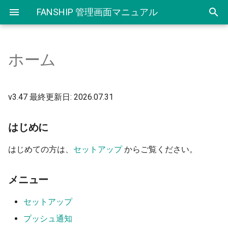
FANSHIP 管理画面マニュアル
ホーム
はじめに
セットアップ
新規作成
アプリ内メッセージについて
クーポンご利用にあたり
IDLinkご利用にあたり
セグメント登録
ユーザー情報
配信アイコン管理
SDK 及び 資料ダウンロード
改定履歴
メニュー
環境情報
配信一覧・配信詳細
新規作成
クーポン登録
ユーザー検索機能（IDLink
セグメント一覧
プッシュ通知
配信カテゴリ管理
サポート
v3.47 最終更新日: 2026.07.31
v1）
FANSHIP で登録された配信
基本情報
フォーマット一覧
配信一覧・配信詳細
クーポン一覧
連携先登録・一覧
セグメント
テスト端末登録
基本情報
はじめに
データの保存期間について
紐付きダウンロード機能
（IDLink v1）
証明書・サーバーキーの登録
繰り返し配信一覧・詳細画面
CSVダウンロード
クラウド連携ステータス一覧
テスト端末一覧(iOS)
パスワードの変更
はじめての方は、
セットアップ
からご覧ください。
ID検索機能（IDLink v1）
配信アイコン管理
差し込み配信一覧・詳細画面
利用可能店舗登録
テスト端末一覧(Android)
ページ設定
メニュー
ID検索（IDLink v0）
テスト端末登録
利用可能店舗一覧
ユーザー属性一覧
セットアップ
イベントログ確認
プッシュ通知