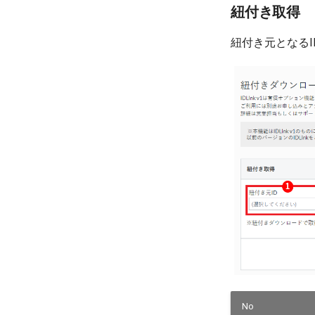
紐付き取得
紐付き元となるI
No