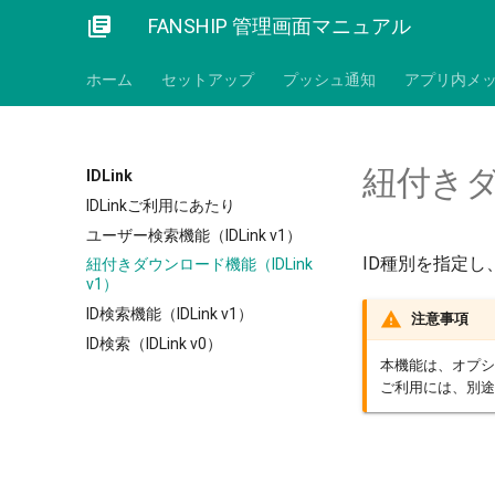
library_books
FANSHIP 管理画面マニュアル
ホーム
セットアップ
プッシュ通知
アプリ内メ
紐付きダウ
IDLink
IDLinkご利用にあたり
ユーザー検索機能（IDLink v1）
ID種別を指定し
紐付きダウンロード機能（IDLink
v1）
ID検索機能（IDLink v1）
注意事項
ID検索（IDLink v0）
本機能は、オプシ
ご利用には、別