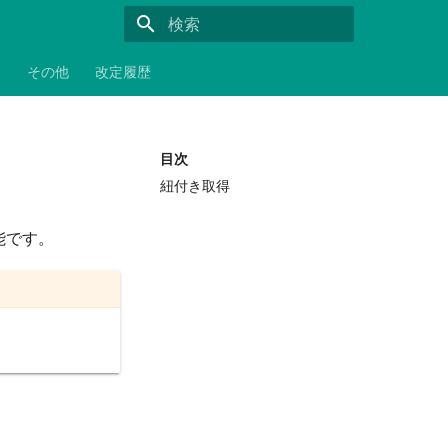
検索キーワードを入力してください
定
その他
改定履歴
目次
紐付き取得
能です。