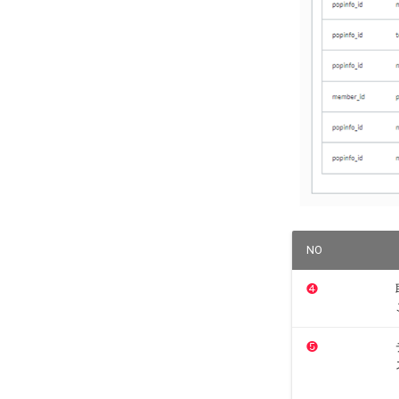
NO
❹
❺