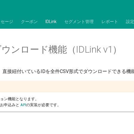
ッセージ
クーポン
IDLink
セグメント管理
レポート
設
ンロード機能（IDLink v1）
、直接紐付いているIDを全件CSV形式でダウンロードできる機
ョン機能となります。
途お申込みと
API
の実装が必要です。