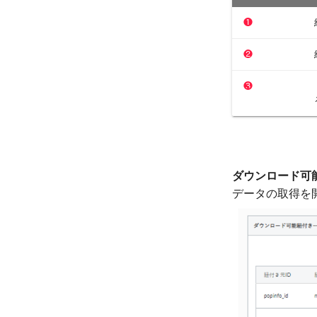
❶
❷
❸
ダウンロード可
データの取得を