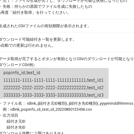
・完了：ファイル生成が完了し、ダウンロードが可能な状態になったもの
・失敗：何らかの原因でファイル生成に失敗したもの
※再度「紐付き取得」を行ってください。
生成されたCSVファイルの有効期限が表示されます。
ダウンロード可能紐付き一覧を更新します。
※自動での更新は行われません。
データ取得が完了するとボタンが有効となりCSVのダウンロードが可能とな
ダウンロードCSV例）
・ファイル名： idlink_{紐付き元ID種別}_{紐付き先ID種別}_yyyymmddhhmmss.
例：idlink_popinfo_id_test_id_20220830123456.csv
・出力項目
紐付き元ID
紐付き先ID
ダウンロード件数に上限はありません。