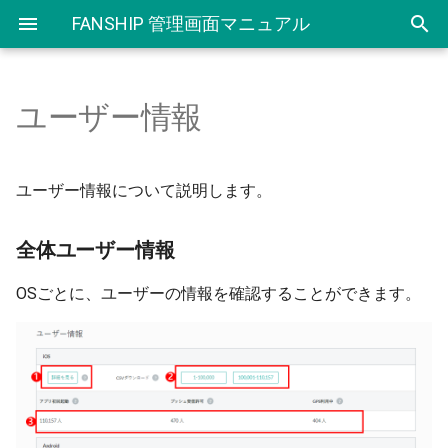
FANSHIP 管理画面マニュアル
ユーザー情報
セットアップ
新規作成
アプリ内メッセージについて
クーポンご利用にあたり
IDLinkご利用にあたり
セグメント登録
全体ユーザー情報
配信アイコン管理
SDK 及び 資料ダウンロード
改定履歴
環境情報
配信一覧・配信詳細
新規作成
クーポン登録
ユーザー検索機能（IDLink
セグメント一覧
iOSユーザー情報
配信カテゴリ管理
サポート
ユーザー情報について説明します。
v1）
基本情報
フォーマット一覧
配信一覧・配信詳細
クーポン一覧
連携先登録・一覧
Androidユーザー情報
テスト端末登録
基本情報
全体ユーザー情報
紐付きダウンロード機能
（IDLink v1）
証明書・サーバーキーの登録
繰り返し配信一覧・詳細画面
CSVダウンロード
クラウド連携ステータス一覧
テスト端末一覧(iOS)
パスワードの変更
OSごとに、ユーザーの情報を確認することができます。
ID検索機能（IDLink v1）
配信アイコン管理
差し込み配信一覧・詳細画面
利用可能店舗登録
テスト端末一覧(Android)
ページ設定
ID検索（IDLink v0）
テスト端末登録
利用可能店舗一覧
ユーザー属性一覧
イベントログ確認